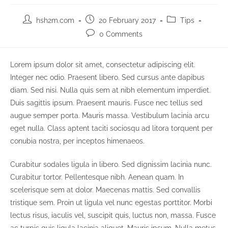
Post
Post
Post
hsh2m.com
20 February 2017
Tips
author:
published:
category:
Post
0 Comments
comments:
Lorem ipsum dolor sit amet, consectetur adipiscing elit.
Integer nec odio. Praesent libero. Sed cursus ante dapibus
diam. Sed nisi. Nulla quis sem at nibh elementum imperdiet.
Duis sagittis ipsum. Praesent mauris. Fusce nec tellus sed
augue semper porta. Mauris massa. Vestibulum lacinia arcu
eget nulla. Class aptent taciti sociosqu ad litora torquent per
conubia nostra, per inceptos himenaeos.
Curabitur sodales ligula in libero. Sed dignissim lacinia nunc.
Curabitur tortor. Pellentesque nibh. Aenean quam. In
scelerisque sem at dolor. Maecenas mattis. Sed convallis
tristique sem. Proin ut ligula vel nunc egestas porttitor. Morbi
lectus risus, iaculis vel, suscipit quis, luctus non, massa. Fusce
ac turpis quis ligula lacinia aliquet. Mauris ipsum. Nulla metus