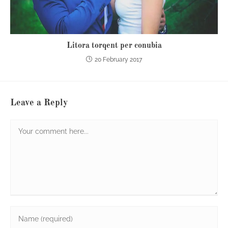
Litora torqent per conubia
20 February 2017
Leave a Reply
Comment
Enter
your