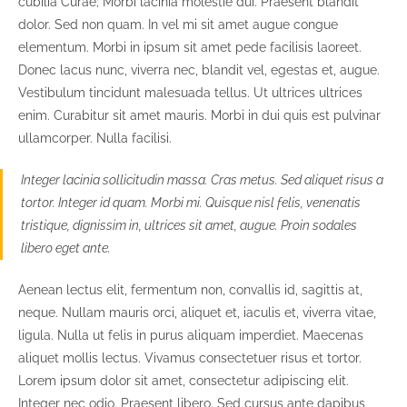
cubilia Curae; Morbi lacinia molestie dui. Praesent blandit
dolor. Sed non quam. In vel mi sit amet augue congue
elementum. Morbi in ipsum sit amet pede facilisis laoreet.
Donec lacus nunc, viverra nec, blandit vel, egestas et, augue.
Vestibulum tincidunt malesuada tellus. Ut ultrices ultrices
enim. Curabitur sit amet mauris. Morbi in dui quis est pulvinar
ullamcorper. Nulla facilisi.
Integer lacinia sollicitudin massa. Cras metus. Sed aliquet risus a
tortor. Integer id quam. Morbi mi. Quisque nisl felis, venenatis
tristique, dignissim in, ultrices sit amet, augue. Proin sodales
libero eget ante.
Aenean lectus elit, fermentum non, convallis id, sagittis at,
neque. Nullam mauris orci, aliquet et, iaculis et, viverra vitae,
ligula. Nulla ut felis in purus aliquam imperdiet. Maecenas
aliquet mollis lectus. Vivamus consectetuer risus et tortor.
Lorem ipsum dolor sit amet, consectetur adipiscing elit.
Integer nec odio. Praesent libero. Sed cursus ante dapibus