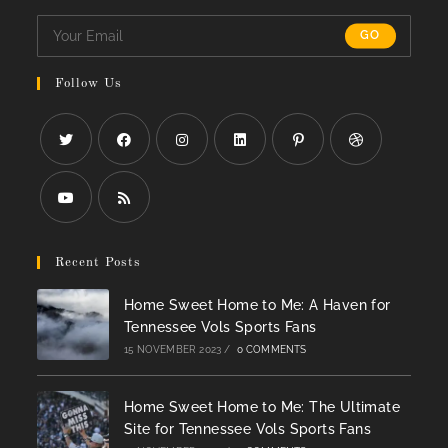
GO
Follow Us
Opens
Opens
Opens
Opens
Opens
Opens
in
in
in
in
in
in
a
a
a
a
a
a
Opens
Opens
new
new
new
new
new
new
in
in
Recent Posts
tab
tab
tab
tab
tab
tab
a
a
Home Sweet Home to Me: A Haven for
new
new
Tennessee Vols Sports Fans
tab
tab
15 NOVEMBER 2023
/
0 COMMENTS
Home Sweet Home to Me: The Ultimate
Site for Tennessee Vols Sports Fans