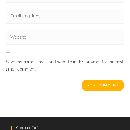
name
Enter
or
your
username
email
to
Enter
address
comment
your
to
website
comment
URL
Save my name, email, and website in this browser for the next
(optional)
time I comment.
Contact Info